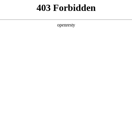
店查询
关于z6com·尊龙