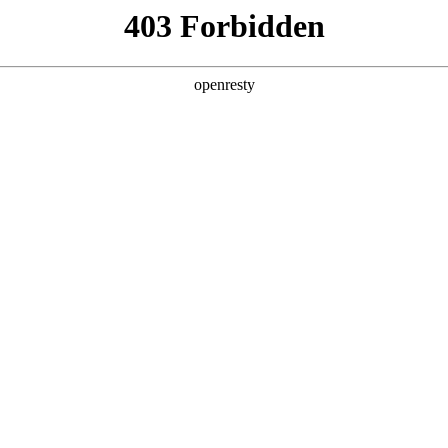
店查询
关于z6com·尊龙